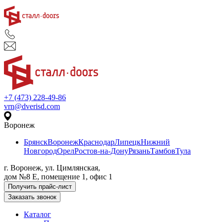
+7 (473) 228-49-86
vrn@dverisd.com
Воронеж
Брянск
Воронеж
Краснодар
Липецк
Нижний
Новгород
Орел
Ростов-на-Дону
Рязань
Тамбов
Тула
г. Воронеж, ул. Цимлянская,
дом №8 Е, помещение 1, офис 1
Получить прайс-лист
Заказать звонок
Каталог