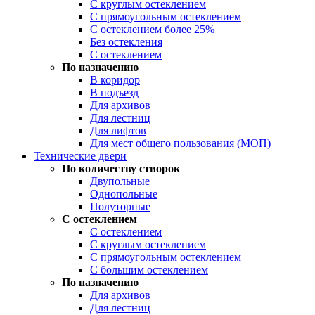
С круглым остеклением
С прямоугольным остеклением
С остеклением более 25%
Без остекления
С остеклением
По назначению
В коридор
В подъезд
Для архивов
Для лестниц
Для лифтов
Для мест общего пользования (МОП)
Технические двери
По количеству створок
Двупольные
Однопольные
Полуторные
С остеклением
С остеклением
С круглым остеклением
С прямоугольным остеклением
С большим остеклением
По назначению
Для архивов
Для лестниц