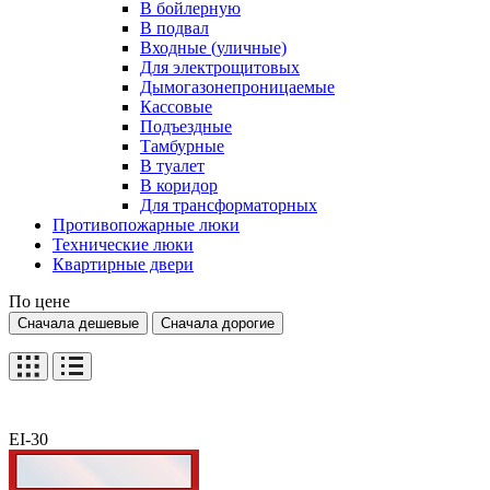
В бойлерную
В подвал
Входные (уличные)
Для электрощитовых
Дымогазонепроницаемые
Кассовые
Подъездные
Тамбурные
В туалет
В коридор
Для трансформаторных
Противопожарные люки
Технические люки
Квартирные двери
По цене
Сначала дешевые
Сначала дорогие
EI-30