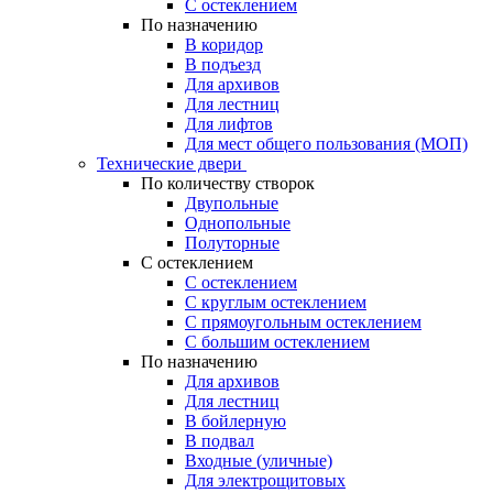
С остеклением
По назначению
В коридор
В подъезд
Для архивов
Для лестниц
Для лифтов
Для мест общего пользования (МОП)
Технические двери
По количеству створок
Двупольные
Однопольные
Полуторные
С остеклением
С остеклением
С круглым остеклением
С прямоугольным остеклением
С большим остеклением
По назначению
Для архивов
Для лестниц
В бойлерную
В подвал
Входные (уличные)
Для электрощитовых