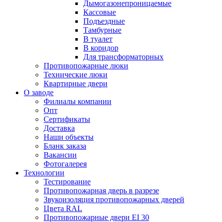
Дымогазонепроницаемые
Кассовые
Подъездные
Тамбурные
В туалет
В коридор
Для трансформаторных
Противопожарные люки
Технические люки
Квартирные двери
О заводе
Филиалы компании
Опт
Сертификаты
Доставка
Наши объекты
Бланк заказа
Вакансии
Фотогалерея
Технологии
Тестирование
Противопожарная дверь в разрезе
Звукоизоляция противопожарных дверей
Цвета RAL
Противопожарные двери EI 30