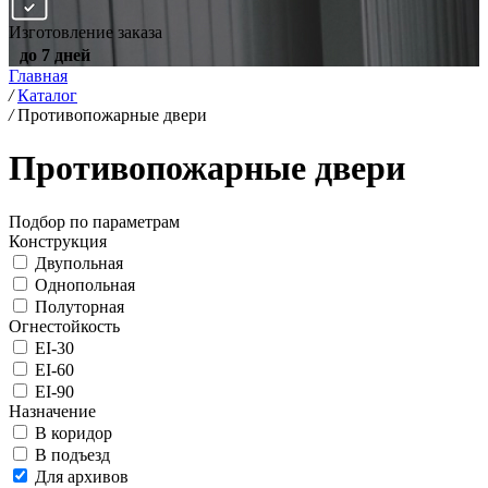
Изготовление заказа
до 7 дней
Главная
/
Каталог
/
Противопожарные двери
Противопожарные двери
Подбор по параметрам
Конструкция
Двупольная
Однопольная
Полуторная
Огнестойкость
EI-30
EI-60
EI-90
Назначение
В коридор
В подъезд
Для архивов