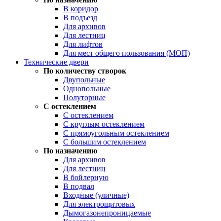
В коридор
В подъезд
Для архивов
Для лестниц
Для лифтов
Для мест общего пользования (МОП)
Технические двери
По количеству створок
Двупольные
Однопольные
Полуторные
С остеклением
С остеклением
С круглым остеклением
С прямоугольным остеклением
С большим остеклением
По назначению
Для архивов
Для лестниц
В бойлерную
В подвал
Входные (уличные)
Для электрощитовых
Дымогазонепроницаемые