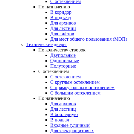
С остеклением
По назначению
В коридор
В подъезд
Для архивов
Для лестниц
Для лифтов
Для мест общего пользования (МОП)
Технические двери
По количеству створок
Двупольные
Однопольные
Полуторные
С остеклением
С остеклением
С круглым остеклением
С прямоугольным остеклением
С большим остеклением
По назначению
Для архивов
Для лестниц
В бойлерную
В подвал
Входные (уличные)
Для электрощитовых