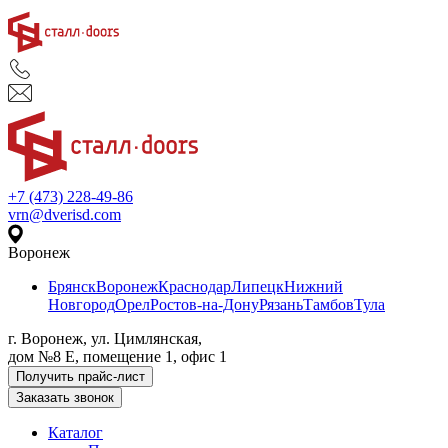
+7 (473) 228-49-86
vrn@dverisd.com
Воронеж
Брянск
Воронеж
Краснодар
Липецк
Нижний
Новгород
Орел
Ростов-на-Дону
Рязань
Тамбов
Тула
г. Воронеж, ул. Цимлянская,
дом №8 Е, помещение 1, офис 1
Получить прайс-лист
Заказать звонок
Каталог