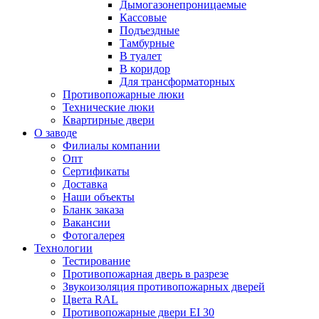
Дымогазонепроницаемые
Кассовые
Подъездные
Тамбурные
В туалет
В коридор
Для трансформаторных
Противопожарные люки
Технические люки
Квартирные двери
О заводе
Филиалы компании
Опт
Сертификаты
Доставка
Наши объекты
Бланк заказа
Вакансии
Фотогалерея
Технологии
Тестирование
Противопожарная дверь в разрезе
Звукоизоляция противопожарных дверей
Цвета RAL
Противопожарные двери EI 30