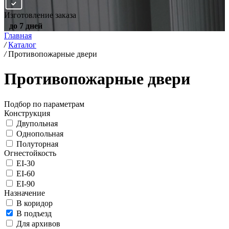
Изготовление заказа
до 7 дней
Главная
/
Каталог
/
Противопожарные двери
Противопожарные двери
Подбор по параметрам
Конструкция
Двупольная
Однопольная
Полуторная
Огнестойкость
EI-30
EI-60
EI-90
Назначение
В коридор
В подъезд
Для архивов