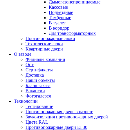
Дымогазонепроницаемые
Кассовые
Подъездные
Тамбурные
В туалет
В коридор
Для трансформаторных
Противопожарные люки
Технические люки
Квартирные двери
О заводе
Филиалы компании
Опт
Сертификаты
Доставка
Наши объекты
Бланк заказа
Вакансии
Фотогалерея
Технологии
Тестирование
Противопожарная дверь в разрезе
Звукоизоляция противопожарных дверей
Цвета RAL
Противопожарные двери EI 30