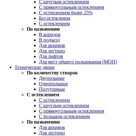
С круглым остеклением
С прямоугольным остеклением
С остеклением более 25%
Без остекления
С остеклением
По назначению
В коридор
В подъезд
Для архивов
Для лестниц
Для лифтов
Для мест общего пользования (МОП)
Технические двери
По количеству створок
Двупольные
Однопольные
Полуторные
С остеклением
С остеклением
С круглым остеклением
С прямоугольным остеклением
С большим остеклением
По назначению
Для архивов
Для лестниц