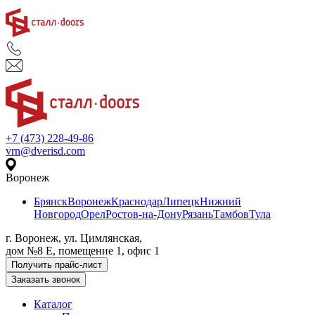
+7 (473) 228-49-86
vrn@dverisd.com
Воронеж
Брянск
Воронеж
Краснодар
Липецк
Нижний
Новгород
Орел
Ростов-на-Дону
Рязань
Тамбов
Тула
г. Воронеж, ул. Цимлянская,
дом №8 Е, помещение 1, офис 1
Получить прайс-лист
Заказать звонок
Каталог