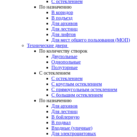
С остеклением
По назначению
В коридор
В подъезд
Для архивов
Для лестниц
Для лифтов
Для мест общего пользования (МОП)
Технические двери
По количеству створок
Двупольные
Однопольные
Полуторные
С остеклением
С остеклением
С круглым остеклением
С прямоугольным остеклением
С большим остеклением
По назначению
Для архивов
Для лестниц
В бойлерную
В подвал
Входные (уличные)
Для электрощитовых