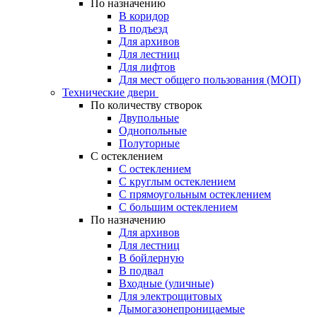
По назначению
В коридор
В подъезд
Для архивов
Для лестниц
Для лифтов
Для мест общего пользования (МОП)
Технические двери
По количеству створок
Двупольные
Однопольные
Полуторные
С остеклением
С остеклением
С круглым остеклением
С прямоугольным остеклением
С большим остеклением
По назначению
Для архивов
Для лестниц
В бойлерную
В подвал
Входные (уличные)
Для электрощитовых
Дымогазонепроницаемые