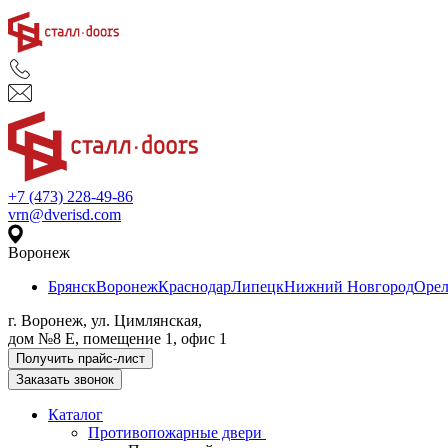
+7 (473) 228-49-86
vrn@dverisd.com
Воронеж
Брянск
Воронеж
Краснодар
Липецк
Нижний Новгород
Оре
г. Воронеж, ул. Цимлянская,
дом №8 Е, помещение 1, офис 1
Получить прайс-лист
Заказать звонок
Каталог
Противопожарные двери