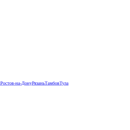
л
Ростов-на-Дону
Рязань
Тамбов
Тула