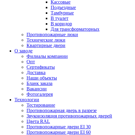
Кассовые
Подъездные
Тамбурные
В туалет
В коридор
Для трансформаторных
Противопожарные люки
Технические люки
Квартирные двери
О заводе
Филиалы компании
Опт
Сертификаты
Доставка
Наши объекты
Бланк заказа
Вакансии
Фотогалерея
Технологии
Тестирование
Противопожарная дверь в разрезе
Звукоизоляция противопожарных дверей
Цвета RAL
Противопожарные двери EI 30
Противопожарные двери EI 60