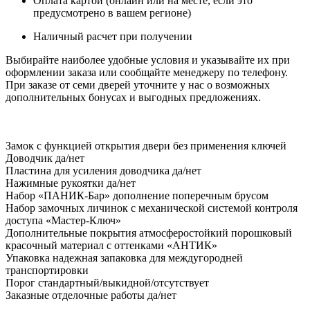
Оплата картой (онлайн или на месте, если это
предусмотрено в вашем регионе)
Наличный расчет при получении
Выбирайте наиболее удобные условия и указывайте их при
оформлении заказа или сообщайте менеджеру по телефону.
При заказе от семи дверей уточните у нас о возможных
дополнительных бонусах и выгодных предложениях.
Замок
с функцией открытия двери без применения ключей
Доводчик
да/нет
Пластина для усиления доводчика
да/нет
Нажимные рукоятки
да/нет
Набор «ПАНИК-Бар»
дополнение поперечным брусом
Набор замочных личинок
с механической системой контроля
доступа «Мастер-Ключ»
Дополнительные покрытия
атмосферостойкий порошковый
красочный материал с оттенками «АНТИК»
Упаковка
надежная запаковка для междугородней
транспортировки
Порог
стандартный/выкидной/отсутствует
Заказные отделочные работы
да/нет