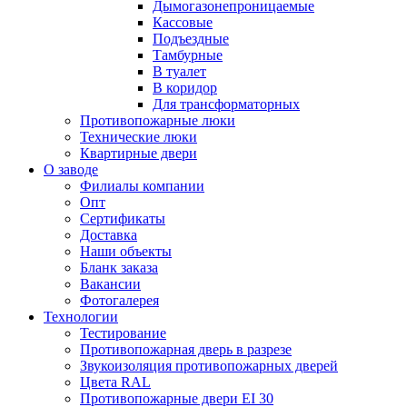
Дымогазонепроницаемые
Кассовые
Подъездные
Тамбурные
В туалет
В коридор
Для трансформаторных
Противопожарные люки
Технические люки
Квартирные двери
О заводе
Филиалы компании
Опт
Сертификаты
Доставка
Наши объекты
Бланк заказа
Вакансии
Фотогалерея
Технологии
Тестирование
Противопожарная дверь в разрезе
Звукоизоляция противопожарных дверей
Цвета RAL
Противопожарные двери EI 30