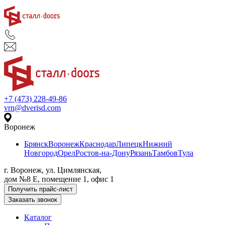
+7 (473) 228-49-86
vrn@dverisd.com
Воронеж
Брянск
Воронеж
Краснодар
Липецк
Нижний
Новгород
Орел
Ростов-на-Дону
Рязань
Тамбов
Тула
г. Воронеж, ул. Цимлянская,
дом №8 Е, помещение 1, офис 1
Получить прайс-лист
Заказать звонок
Каталог