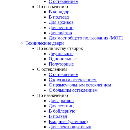
С остеклением
По назначению
В коридор
В подъезд
Для архивов
Для лестниц
Для лифтов
Для мест общего пользования (МОП)
Технические двери
По количеству створок
Двупольные
Однопольные
Полуторные
С остеклением
С остеклением
С круглым остеклением
С прямоугольным остеклением
С большим остеклением
По назначению
Для архивов
Для лестниц
В бойлерную
В подвал
Входные (уличные)
Для электрощитовых