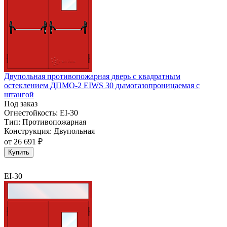
Двупольная противопожарная дверь с квадратным
остеклением ДПМО-2 EIWS 30 дымогазопроницаемая с
штангой
Под заказ
Огнестойкость:
EI-30
Тип:
Противопожарная
Конструкция:
Двупольная
от
26 691 ₽
Купить
EI-30