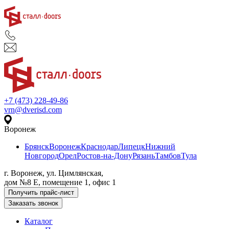
+7 (473) 228-49-86
vrn@dverisd.com
Воронеж
Брянск
Воронеж
Краснодар
Липецк
Нижний
Новгород
Орел
Ростов-на-Дону
Рязань
Тамбов
Тула
г. Воронеж, ул. Цимлянская,
дом №8 Е, помещение 1, офис 1
Получить прайс-лист
Заказать звонок
Каталог