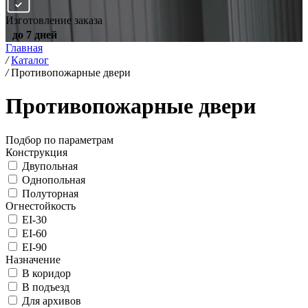
Изготовление заказа
до 7 дней
Главная
/
Каталог
/
Противопожарные двери
Противопожарные двери
Подбор по параметрам
Конструкция
Двупольная
Однопольная
Полуторная
Огнестойкость
EI-30
EI-60
EI-90
Назначение
В коридор
В подъезд
Для архивов