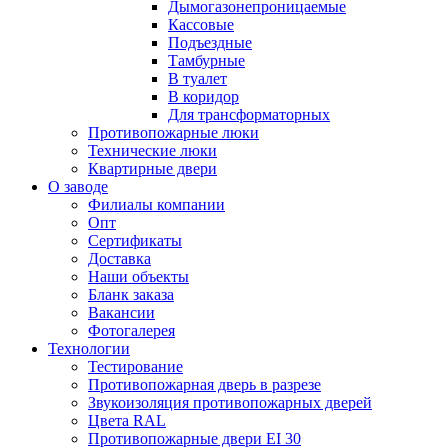
Дымогазонепроницаемые
Кассовые
Подъездные
Тамбурные
В туалет
В коридор
Для трансформаторных
Противопожарные люки
Технические люки
Квартирные двери
О заводе
Филиалы компании
Опт
Сертификаты
Доставка
Наши объекты
Бланк заказа
Вакансии
Фотогалерея
Технологии
Тестирование
Противопожарная дверь в разрезе
Звукоизоляция противопожарных дверей
Цвета RAL
Противопожарные двери EI 30