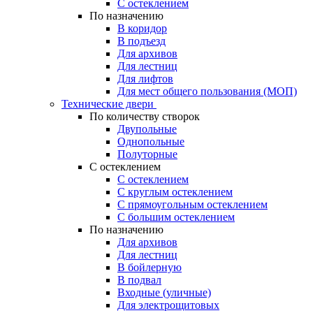
С остеклением
По назначению
В коридор
В подъезд
Для архивов
Для лестниц
Для лифтов
Для мест общего пользования (МОП)
Технические двери
По количеству створок
Двупольные
Однопольные
Полуторные
С остеклением
С остеклением
С круглым остеклением
С прямоугольным остеклением
С большим остеклением
По назначению
Для архивов
Для лестниц
В бойлерную
В подвал
Входные (уличные)
Для электрощитовых