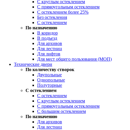
С круглым остеклением
С прямоугольным остеклением
С остеклением более 25%
Без остекления
С остеклением
По назначению
В коридор
В подъезд
Для архивов
Для лестниц
Для лифтов
Для мест общего пользования (МОП)
Технические двери
По количеству створок
Двупольные
Однопольные
Полуторные
С остеклением
С остеклением
С круглым остеклением
С прямоугольным остеклением
С большим остеклением
По назначению
Для архивов
Для лестниц