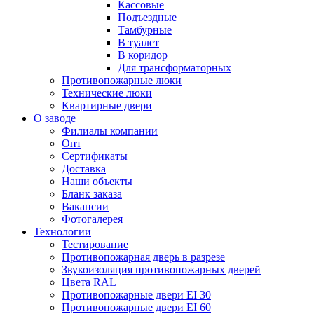
Кассовые
Подъездные
Тамбурные
В туалет
В коридор
Для трансформаторных
Противопожарные люки
Технические люки
Квартирные двери
О заводе
Филиалы компании
Опт
Сертификаты
Доставка
Наши объекты
Бланк заказа
Вакансии
Фотогалерея
Технологии
Тестирование
Противопожарная дверь в разрезе
Звукоизоляция противопожарных дверей
Цвета RAL
Противопожарные двери EI 30
Противопожарные двери EI 60