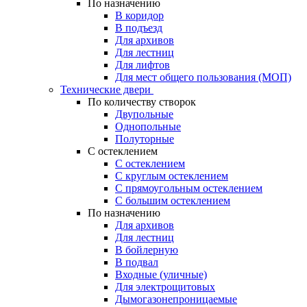
По назначению
В коридор
В подъезд
Для архивов
Для лестниц
Для лифтов
Для мест общего пользования (МОП)
Технические двери
По количеству створок
Двупольные
Однопольные
Полуторные
С остеклением
С остеклением
С круглым остеклением
С прямоугольным остеклением
С большим остеклением
По назначению
Для архивов
Для лестниц
В бойлерную
В подвал
Входные (уличные)
Для электрощитовых
Дымогазонепроницаемые