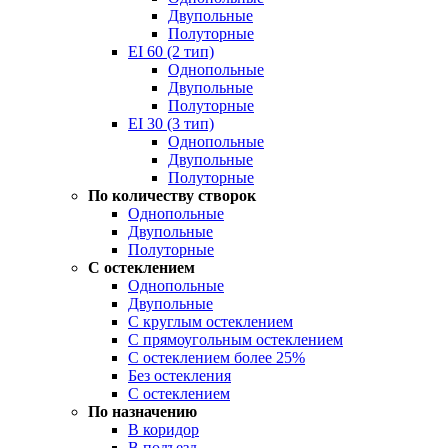
Двупольные
Полуторные
EI 60 (2 тип)
Однопольные
Двупольные
Полуторные
EI 30 (3 тип)
Однопольные
Двупольные
Полуторные
По количеству створок
Однопольные
Двупольные
Полуторные
С остеклением
Однопольные
Двупольные
С круглым остеклением
С прямоугольным остеклением
С остеклением более 25%
Без остекления
С остеклением
По назначению
В коридор
В подъезд