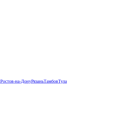
л
Ростов-на-Дону
Рязань
Тамбов
Тула