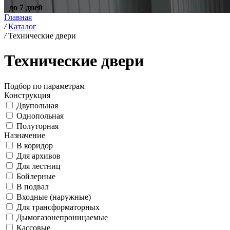
до 7 дней
Главная
/
Каталог
/
Технические двери
Технические двери
Подбор по параметрам
Конструкция
Двупольная
Однопольная
Полуторная
Назначение
В коридор
Для архивов
Для лестниц
Бойлерные
В подвал
Входные (наружные)
Для трансформаторных
Дымогазонепроницаемые
Кассовые