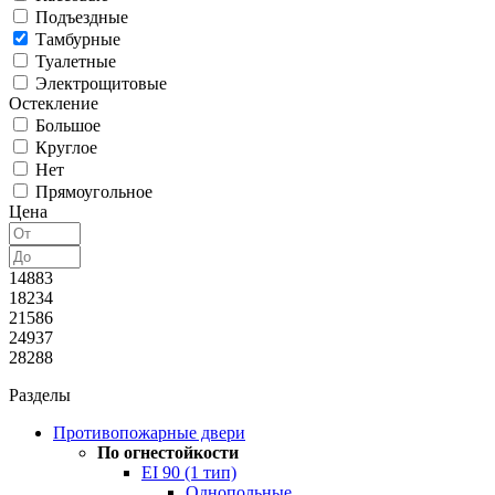
Подъездные
Тамбурные
Туалетные
Электрощитовые
Остекление
Большое
Круглое
Нет
Прямоугольное
Цена
14883
18234
21586
24937
28288
Разделы
Противопожарные двери
По огнестойкости
EI 90 (1 тип)
Однопольные