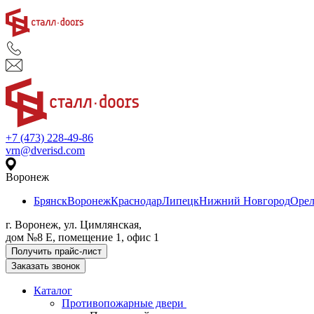
+7 (473) 228-49-86
vrn@dverisd.com
Воронеж
Брянск
Воронеж
Краснодар
Липецк
Нижний Новгород
Оре
г. Воронеж, ул. Цимлянская,
дом №8 Е, помещение 1, офис 1
Получить прайс-лист
Заказать звонок
Каталог
Противопожарные двери