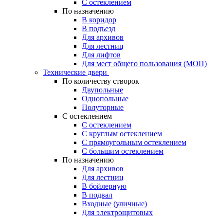
С остеклением
По назначению
В коридор
В подъезд
Для архивов
Для лестниц
Для лифтов
Для мест общего пользования (МОП)
Технические двери
По количеству створок
Двупольные
Однопольные
Полуторные
С остеклением
С остеклением
С круглым остеклением
С прямоугольным остеклением
С большим остеклением
По назначению
Для архивов
Для лестниц
В бойлерную
В подвал
Входные (уличные)
Для электрощитовых