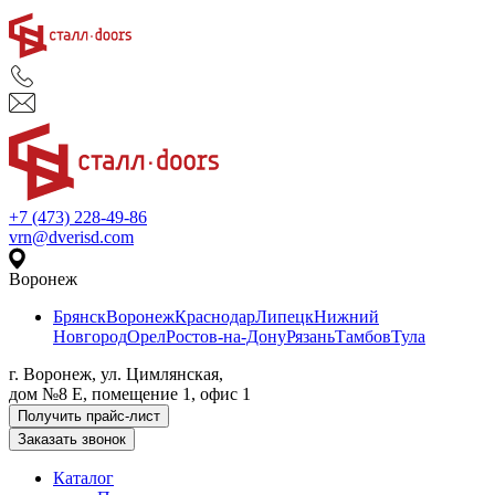
+7 (473) 228-49-86
vrn@dverisd.com
Воронеж
Брянск
Воронеж
Краснодар
Липецк
Нижний
Новгород
Орел
Ростов-на-Дону
Рязань
Тамбов
Тула
г. Воронеж, ул. Цимлянская,
дом №8 Е, помещение 1, офис 1
Получить прайс-лист
Заказать звонок
Каталог