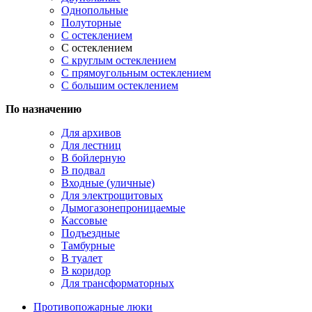
Однопольные
Полуторные
С остеклением
С остеклением
С круглым остеклением
С прямоугольным остеклением
С большим остеклением
По назначению
Для архивов
Для лестниц
В бойлерную
В подвал
Входные (уличные)
Для электрощитовых
Дымогазонепроницаемые
Кассовые
Подъездные
Тамбурные
В туалет
В коридор
Для трансформаторных
Противопожарные люки