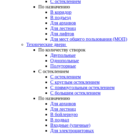
С остеклением
По назначению
В коридор
В подъезд
Для архивов
Для лестниц
Для лифтов
Для мест общего пользования (МОП)
Технические двери
По количеству створок
Двупольные
Однопольные
Полуторные
С остеклением
С остеклением
С круглым остеклением
С прямоугольным остеклением
С большим остеклением
По назначению
Для архивов
Для лестниц
В бойлерную
В подвал
Входные (уличные)
Для электрощитовых