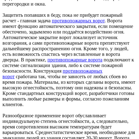
перегородки и окна.
Защитить попавших в беду, пока не прибудет пожарный
расчет - главная задача
противопожарных ворот
. Ворота
имеют функцию автоматического закрытия, если помещение
обесточено, задымлено или поддаётся воздействию огня.
Автоматическое закрытие ворот локализует источник
возгорания, а сами противопожарные ворота препятствуют
дальнейшему распространению огня. Кроме того, у людей,
есть возможность спастись через вставленные в ворота
дверцы. В практике,
противопожарные ворота
подключают к
системе сигнализации здания, либо к системе пожарной
безопасности. Конструкция
противопожарных
ворот
сработана так, чтобы не зависеть от любых сбоев во
время пожара. Материалы, из которых сделаны ворота, имеют
высокую огнестойкость, поэтому они надежны и безопасны.
Кроме стандартных конструкций ворот, разработчики готовы
выполнить любые размеры и формы, согласно пожеланиям
клиентов.
Разнообразное применение ворот обуславливает
индивидуальную степень огнестойкости, а, следовательно,
время сопротивления высоким температурам будет
варьироваться. Среднестатистическое время, необходимое для
эвакуации людей из здания составляет 20-30 минут. Ворота