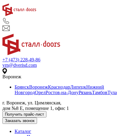
+7 (473) 228-49-86
vrn@dverisd.com
Воронеж
Брянск
Воронеж
Краснодар
Липецк
Нижний
Новгород
Орел
Ростов-на-Дону
Рязань
Тамбов
Тула
г. Воронеж, ул. Цимлянская,
дом №8 Е, помещение 1, офис 1
Получить прайс-лист
Заказать звонок
Каталог