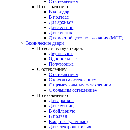
С остеклением
По назначению
В коридор
В подъезд
Для архивов
Для лестниц
Для лифтов
Для мест общего пользования (МОП)
Технические двери
По количеству створок
Двупольные
Однопольные
Полуторные
С остеклением
С остеклением
С круглым остеклением
С прямоугольным остеклением
С большим остеклением
По назначению
Для архивов
Для лестниц
В бойлерную
В подвал
Входные (уличные)
Для электрощитовых