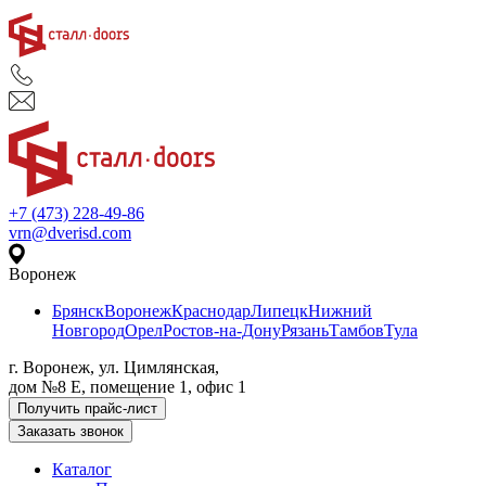
+7 (473) 228-49-86
vrn@dverisd.com
Воронеж
Брянск
Воронеж
Краснодар
Липецк
Нижний
Новгород
Орел
Ростов-на-Дону
Рязань
Тамбов
Тула
г. Воронеж, ул. Цимлянская,
дом №8 Е, помещение 1, офис 1
Получить прайс-лист
Заказать звонок
Каталог