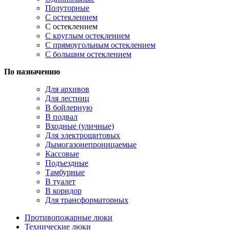
Полуторные
С остеклением
С остеклением
С круглым остеклением
С прямоугольным остеклением
С большим остеклением
По назначению
Для архивов
Для лестниц
В бойлерную
В подвал
Входные (уличные)
Для электрощитовых
Дымогазонепроницаемые
Кассовые
Подъездные
Тамбурные
В туалет
В коридор
Для трансформаторных
Противопожарные люки
Технические люки