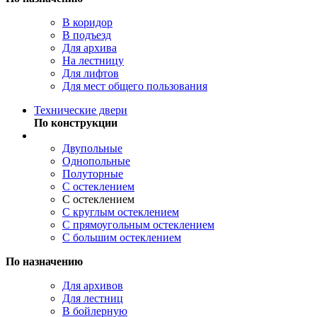
В коридор
В подъезд
Для архива
На лестницу
Для лифтов
Для мест общего пользования
Технические двери
По конструкции
Двупольные
Однопольные
Полуторные
С остеклением
С остеклением
С круглым остеклением
С прямоугольным остеклением
С большим остеклением
По назначению
Для архивов
Для лестниц
В бойлерную