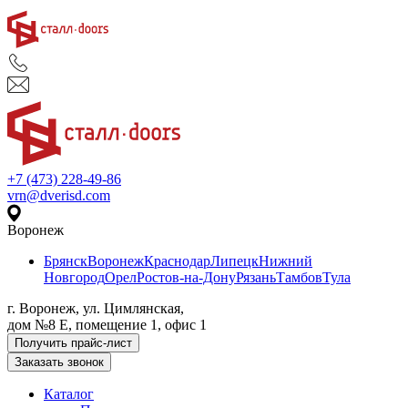
+7 (473) 228-49-86
vrn@dverisd.com
Воронеж
Брянск
Воронеж
Краснодар
Липецк
Нижний
Новгород
Орел
Ростов-на-Дону
Рязань
Тамбов
Тула
г. Воронеж, ул. Цимлянская,
дом №8 Е, помещение 1, офис 1
Получить прайс-лист
Заказать звонок
Каталог