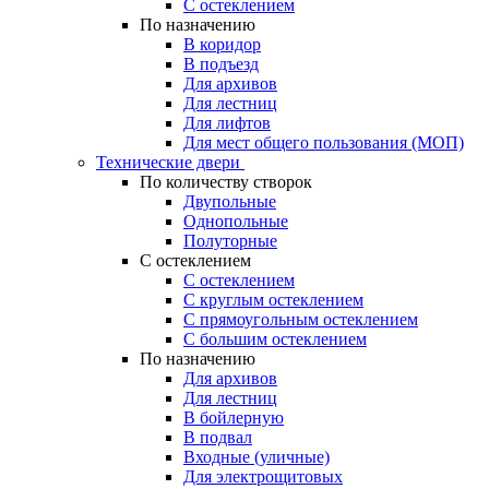
С остеклением
По назначению
В коридор
В подъезд
Для архивов
Для лестниц
Для лифтов
Для мест общего пользования (МОП)
Технические двери
По количеству створок
Двупольные
Однопольные
Полуторные
С остеклением
С остеклением
С круглым остеклением
С прямоугольным остеклением
С большим остеклением
По назначению
Для архивов
Для лестниц
В бойлерную
В подвал
Входные (уличные)
Для электрощитовых