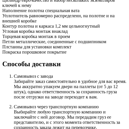
Цилиндр
евро-качество и набор нескольких экземпляров
ключей к нему
Наполнение полотна
специальная вата
Уплотнитель
равномерно распределенн, на полотне и на
внешней коробке
Контур полотна и каркаса
1,2 мм цельногнутный
Угловая коробка
монтаж внаклад
Торцевая коробка
монтаж в проем
Петли
металлические, соединенные с подшипником
Плстаины для установки
комплект
Покраска
порошковое покрытие
Способы доставки
Самовывоз с завода
Забирайте заказ самостоятельно в удобное для вас время.
Мы аккуратно упакуем двери на паллеты (от 5 до 12
штук), однако ответственность за сохранность груза
после отгрузки на заводе переходит к вам.
Самовывоз через транспортную компанию
Выбирайте любую транспортную компанию и
заключайте с ней договор. Мы передадим груз ее
представителю, и с этого момента ответственность за
сохранность заказа лежит на перевозчике.