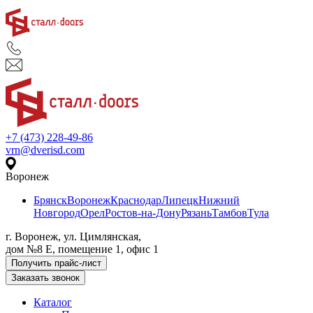
+7 (473) 228-49-86
vrn@dverisd.com
Воронеж
Брянск
Воронеж
Краснодар
Липецк
Нижний
Новгород
Орел
Ростов-на-Дону
Рязань
Тамбов
Тула
г. Воронеж, ул. Цимлянская,
дом №8 Е, помещение 1, офис 1
Получить прайс-лист
Заказать звонок
Каталог