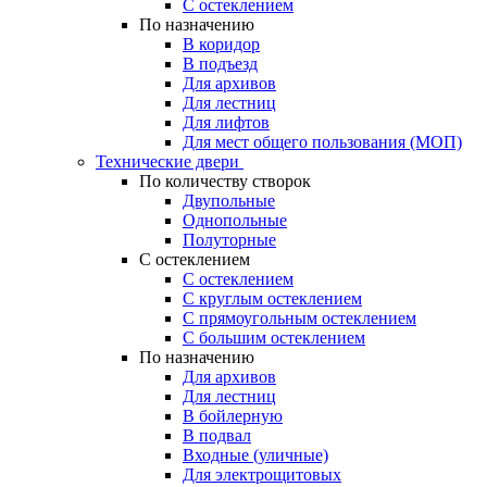
С остеклением
По назначению
В коридор
В подъезд
Для архивов
Для лестниц
Для лифтов
Для мест общего пользования (МОП)
Технические двери
По количеству створок
Двупольные
Однопольные
Полуторные
С остеклением
С остеклением
С круглым остеклением
С прямоугольным остеклением
С большим остеклением
По назначению
Для архивов
Для лестниц
В бойлерную
В подвал
Входные (уличные)
Для электрощитовых