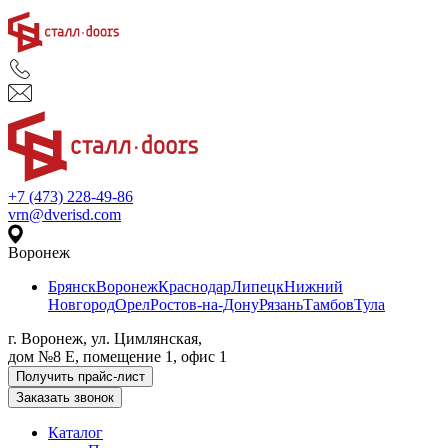
+7 (473) 228-49-86
vrn@dverisd.com
Воронеж
Брянск
Воронеж
Краснодар
Липецк
Нижний
Новгород
Орел
Ростов-на-Дону
Рязань
Тамбов
Тула
г. Воронеж, ул. Цимлянская,
дом №8 Е, помещение 1, офис 1
Получить прайс-лист
Заказать звонок
Каталог