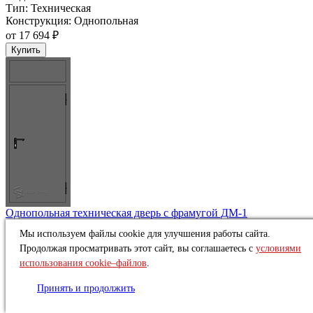
Тип:
Техническая
Конструкция:
Однопольная
от
17 694 ₽
Купить
Однопольная техническая дверь c фрамугой ДМ-1
В наличии
Мы используем файлы cookie для улучшения работы сайта.
Тип:
Техническая
Продолжая просматривать этот сайт, вы соглашаетесь с
условиями
Конструкция:
Однопольная
использования cookie–файлов
.
от
14 883 ₽
Купить
Принять и продолжить