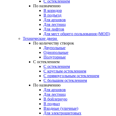
С остеклением
По назначению
В коридор
В подъезд
Для архивов
Для лестниц
Для лифтов
Для мест общего пользования (МОП)
Технические двери
По количеству створок
Двупольные
Однопольные
Полуторные
С остеклением
С остеклением
С круглым остеклением
С прямоугольным остеклением
С большим остеклением
По назначению
Для архивов
Для лестниц
В бойлерную
В подвал
Входные (уличные)
Для электрощитовых